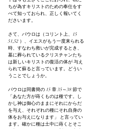
ちが為すキリストのための奉仕をす
べて知っておられ、正しく報いてく
ださいます。
さて、パウロは（コリント上、15 
51,52 ）、イエスがもう一度来られる
時、すなわち救いが完成するとき、
墓に葬られているクリスチャンたち
は新しいキリストの復活の体が 与え
られて蘇ると言っています。どうい
うことでしょうか。
パウロは同書簡の 15 章 35～38 節で 
「あなた方が蒔くものは種です。し
かし神は御心のままにそれにからだ
を与え、それぞれの種にそれ自身の
体をお与えになります」 と言ってい
ます。確かに種は土中に蒔くとそこ