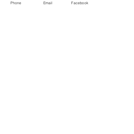
Phone
Email
Facebook
コメント
「始め、完成させてく
「今こそ出番！」
コメントを追加…
ださる方」矢吹 博 牧師
木 良子 牧師（202
（2026年6月、月報257
月5日、月報No.25
号）
バルセロナ日本語で聖書を読む会