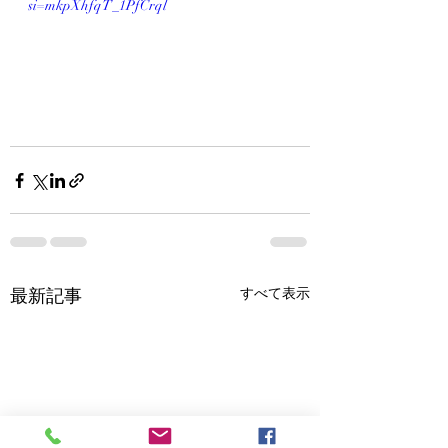
si=mkpXhfqT_1PfCrql
最新記事
すべて表示