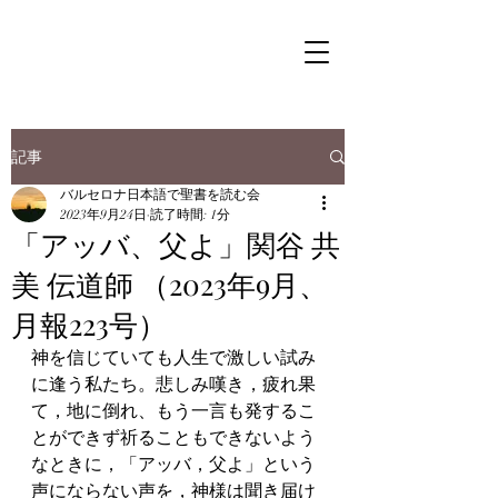
記事
バルセロナ日本語で聖書を読む会
2023年9月24日
読了時間: 1分
「アッバ、父よ」関谷 共
美 伝道師 （2023年9月、
月報223号）
神を信じていても人生で激しい試み
に逢う私たち。悲しみ嘆き，疲れ果
て，地に倒れ、もう一言も発するこ
とができず祈ることもできないよう
なときに，「アッバ，父よ」という
声にならない声を，神様は聞き届け