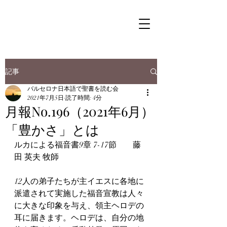
記事
バルセロナ日本語で聖書を読む会
2021年7月5日
読了時間: 4分
月報No.196（2021年6月）
「豊かさ」とは
ルカによる福音書9章 7-17節        藤
田 英夫 牧師
12人の弟子たちが主イエスに各地に
派遣されて実施した福音宣教は人々
に大きな印象を与え、領主ヘロデの
耳に届きます。ヘロデは、自分の地