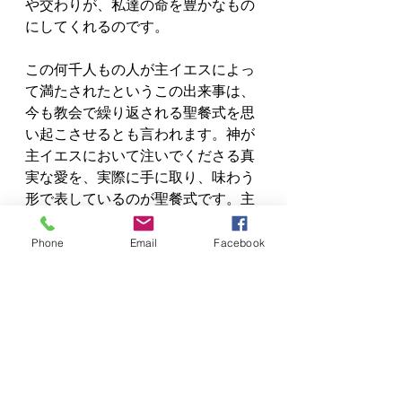
や交わりが、私達の命を豊かなもの
にしてくれるのです。
この何千人もの人が主イエスによっ
て満たされたというこの出来事は、
今も教会で繰り返される聖餐式を思
い起こさせるとも言われます。神が
主イエスにおいて注いでくださる真
実な愛を、実際に手に取り、味わう
形で表しているのが聖餐式です。主
イエスが、これはわたしの体、わた
しの血と言って与えてくださるパン
Phone
Email
Facebook
と杯にあずかることを通して、わた
したちは主イエスご自身にあずかり
ます。主イエスは確かにわたしの主
であってくださり、わたしとの間
に、何ものによっても断たれること
のない交わりを結んでいてくださる
のだということを覚えるのです。そ