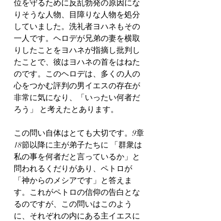
位を守るために反乱勃発の原因にな
りそうな人物、目障りな人物を処分
していました。洗礼者ヨハネもその
一人です。ヘロデが兄弟の妻を横取
りしたことをヨハネが指摘し批判し
たことで、彼はヨハネの首をはねた
のです。このヘロデは、多くの人の
心をつかむ評判の男イエスの存在が
非常に気になり、「いったい何者だ
ろう」 と考えたとあります。
この問い自体はとても大切です。9章
18節以降に主が弟子たちに 「群衆は
私の事を何者だと言っているか」と
問われるくだりがあり、ペトロが
「神からのメシアです」と答えま
す。これがペトロの信仰の告白とな
るのですが、この問いはこのよう
に、それぞれの内にある主イエスに