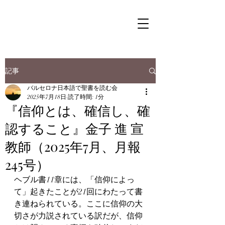
記事
バルセロナ日本語で聖書を読む会
2025年7月18日
読了時間: 1分
『信仰とは、確信し、確
認すること』金子 進 宣
教師（2025年7月、月報
245号）
ヘブル書11章には、「信仰によっ
て」起きたことが21回にわたって書
き連ねられている。ここに信仰の大
切さが力説されている訳だが、信仰