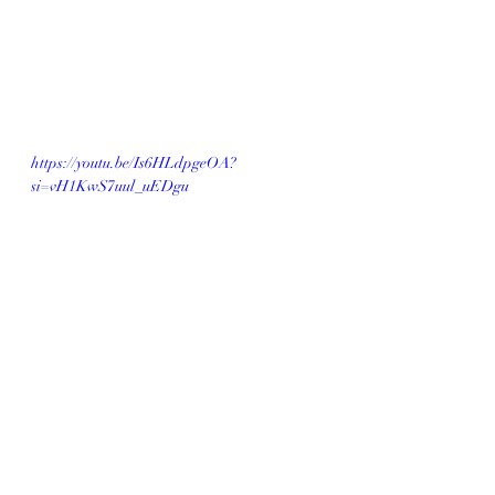
https://youtu.be/Is6HLdpgeOA?
si=vH1KwS7uul_uEDgu